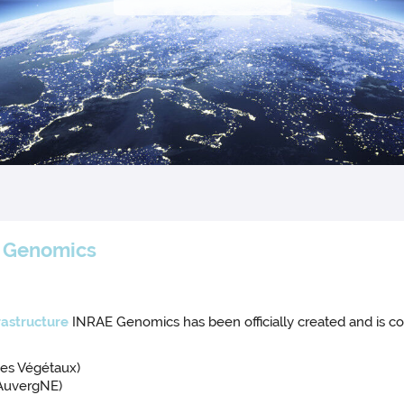
E Genomics
rastructure
INRAE Genomics has been officially created and is 
es Végétaux)
AuvergNE)