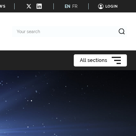
EN
FR
EWS
LOGIN
Your
search
All sections