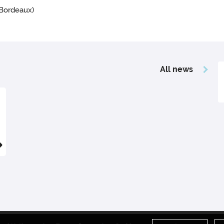
Bordeaux)
All news