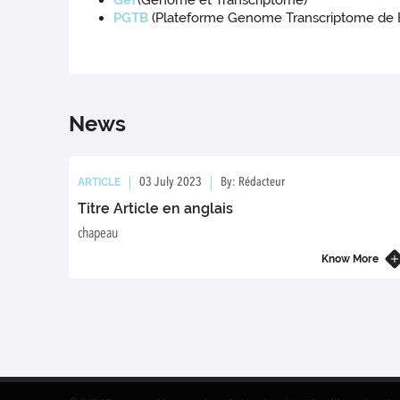
GeT
(Génome et Transcriptome)
PGTB
(Plateforme Genome Transcriptome de 
News
ARTICLE
03 July 2023
By: Rédacteur
Titre Article en anglais
chapeau
Know More