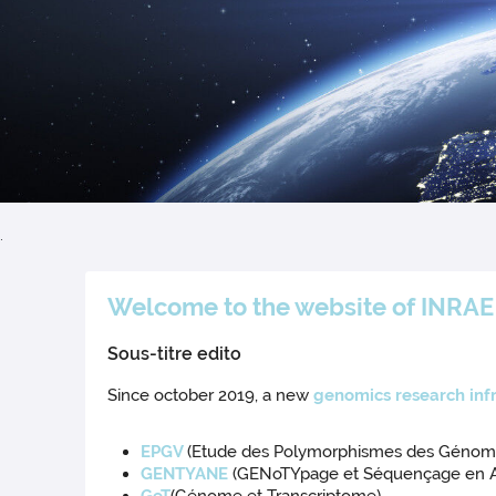
.
Welcome to the website of INRA
Sous-titre edito
Since october 2019, a new
genomics research inf
EPGV
(Etude des Polymorphismes des Génom
GENTYANE
(GENoTYpage et Séquençage en 